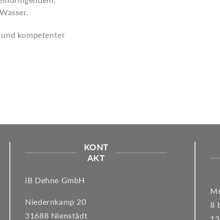
 Wasser.
er und kompetenter
KONT
AKT
iB Dehne GmbH
Mo
Niedernkamp 20
8 
31688 Nienstädt
13