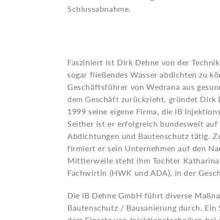
Schlussabnahme.
Fasziniert ist Dirk Dehne von der Technik
sogar fließendes Wasser abdichten zu kön
Geschäftsführer von Wedrana aus gesun
dem Geschäft zurückzieht, gründet Dirk
1999 seine eigene Firma, die iB Injekti
Seither ist er erfolgreich bundesweit au
Abdichtungen und Bautenschutz tätig. Z
firmiert er sein Unternehmen auf den 
Mittlerweile steht ihm Tochter Katharin
Fachwirtin (HWK und ADA), in der Gesch
Die iB Dehne GmbH führt diverse Maßn
Bautenschutz / Bausanierung durch. Ein 
dem Einsatz von Injektionstechniken bei