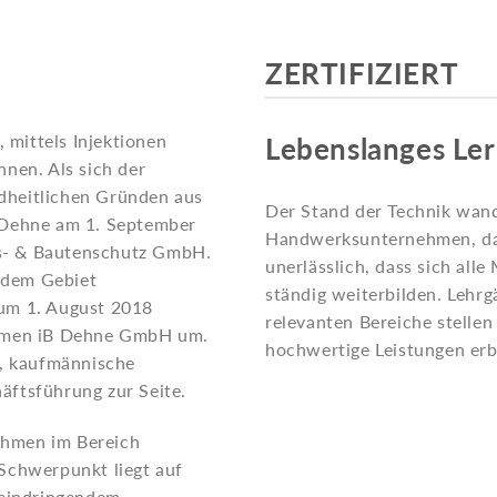
ZERTIFIZIERT
, mittels Injektionen
Lebenslanges Le
nen. Als sich der
dheitlichen Gründen aus
Der Stand der Technik wande
 Dehne am 1. September
Handwerksunternehmen, das
ons- & Bautenschutz GmbH.
unerlässlich, dass sich all
f dem Gebiet
ständig weiterbilden. Lehrg
um 1. August 2018
relevanten Bereiche stellen 
Namen iB Dehne GmbH um.
hochwertige Leistungen er
a, kaufmännische
äftsführung zur Seite.
ahmen im Bereich
Schwerpunkt liegt auf
 eindringendem,