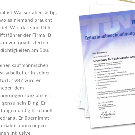
l ist Wasser aber lästig,
 wo es niemand braucht.
iel. Wir, das sind Dirk
ftsführer der Firma iB
m von qualifizierten
dichtigkeiten am Bau.
 einer kaufmännischen
arbeitet er in seiner
furt. 1987 wird er
 neben dem
ierungen spezialisiert
 genau sein Ding. Er
ildungen und gilt schnell
Wedrana. Er übernimmt
terialdisponierungen
men inklusive